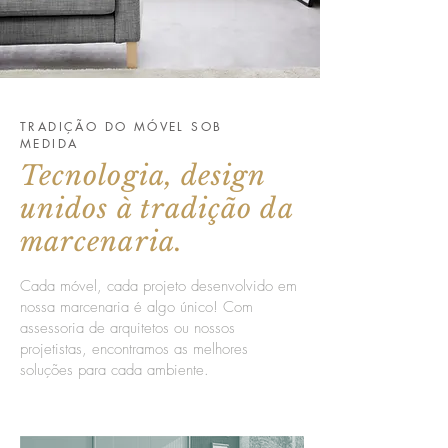
TRADIÇÃO DO MÓVEL SOB
MEDIDA
Tecnologia, design
unidos à tradição da
marcenaria.
Cada móvel, cada projeto desenvolvido em
nossa marcenaria é algo único! Com
assessoria de arquitetos ou nossos
projetistas, encontramos as melhores
soluções para cada ambiente.